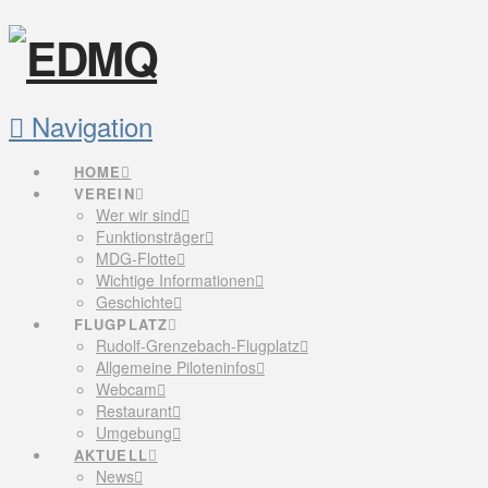
Navigation
HOME
VEREIN
Wer wir sind
Funktionsträger
MDG-Flotte
Wichtige Informationen
Geschichte
FLUGPLATZ
Rudolf-Grenzebach-Flugplatz
Allgemeine Piloteninfos
Webcam
Restaurant
Umgebung
AKTUELL
News