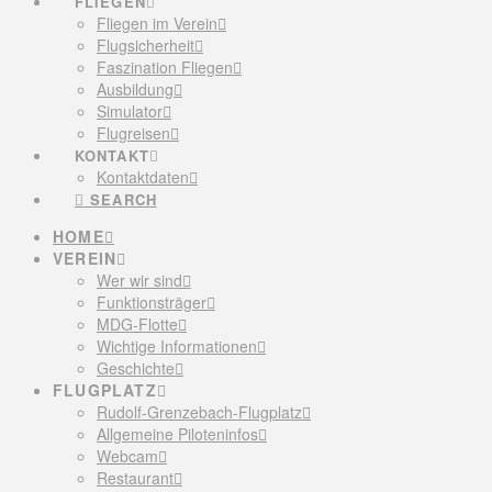
FLIEGEN
Fliegen im Verein
Flugsicherheit
Faszination Fliegen
Ausbildung
Simulator
Flugreisen
KONTAKT
Kontaktdaten
SEARCH
HOME
VEREIN
Wer wir sind
Funktionsträger
MDG-Flotte
Wichtige Informationen
Geschichte
FLUGPLATZ
Rudolf-Grenzebach-Flugplatz
Allgemeine Piloteninfos
Webcam
Restaurant