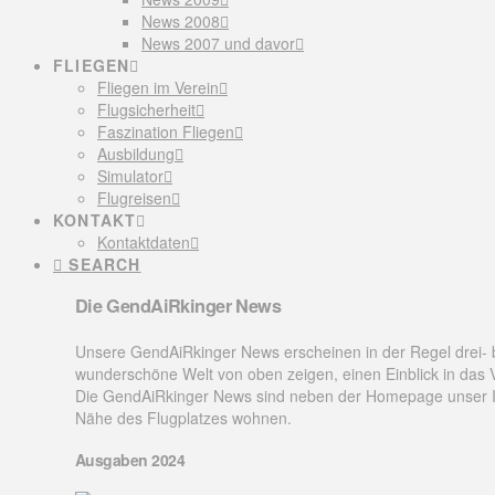
News 2008
News 2007 und davor
FLIEGEN
Fliegen im Verein
Flugsicherheit
Faszination Fliegen
Ausbildung
Simulator
Flugreisen
KONTAKT
Kontaktdaten
SEARCH
Die GendAiRkinger News
Unsere GendAiRkinger News erscheinen in der Regel drei- b
wunderschöne Welt von oben zeigen, einen Einblick in das 
Die GendAiRkinger News sind neben der Homepage unser Infor
Nähe des Flugplatzes wohnen.
Ausgaben 2024